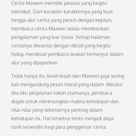
Cerita Maxwin memiliki pesona yang begitu
memikat. Dari karakter-karakternya yang kuat
hingga alur cerita yang penuh dengan kejutan,
membaca cerita Maxwin selalu memberikan
pengalaman yang luar biasa. Setiap halaman
ceritanya diwarnai dengan detail yang begitu
hidup, membuat pembaca seakan terhanyut dalam
alur yang dipaparkan.
Tidak hanya itu, kisah-kisah dari Maxwin juga sering
kali mengandung pesan moral yang dalam. Melalui
lika-liku perjalanan tokoh utamanya, pembaca
diajak untuk merenungkan makna kehidupan dan
nilai-nilai yang sebenarnya penting dalam
kehidupan ini. Hal tersebut tentu menjadi daya
tarik tersendiri bagi para penggemar cerita.