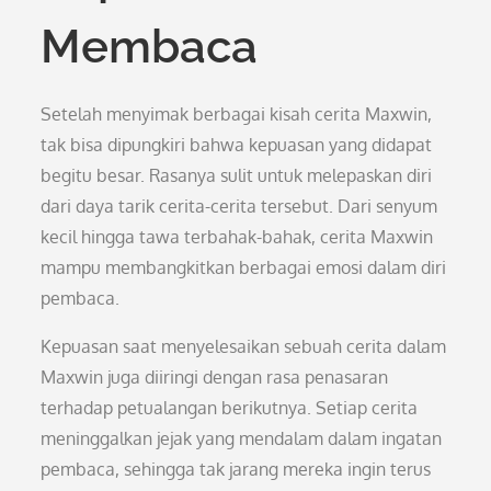
Membaca
Setelah menyimak berbagai kisah cerita Maxwin,
tak bisa dipungkiri bahwa kepuasan yang didapat
begitu besar. Rasanya sulit untuk melepaskan diri
dari daya tarik cerita-cerita tersebut. Dari senyum
kecil hingga tawa terbahak-bahak, cerita Maxwin
mampu membangkitkan berbagai emosi dalam diri
pembaca.
Kepuasan saat menyelesaikan sebuah cerita dalam
Maxwin juga diiringi dengan rasa penasaran
terhadap petualangan berikutnya. Setiap cerita
meninggalkan jejak yang mendalam dalam ingatan
pembaca, sehingga tak jarang mereka ingin terus