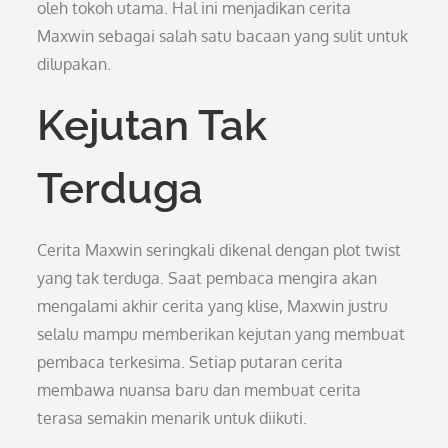
oleh tokoh utama. Hal ini menjadikan cerita
Maxwin sebagai salah satu bacaan yang sulit untuk
dilupakan.
Kejutan Tak
Terduga
Cerita Maxwin seringkali dikenal dengan plot twist
yang tak terduga. Saat pembaca mengira akan
mengalami akhir cerita yang klise, Maxwin justru
selalu mampu memberikan kejutan yang membuat
pembaca terkesima. Setiap putaran cerita
membawa nuansa baru dan membuat cerita
terasa semakin menarik untuk diikuti.