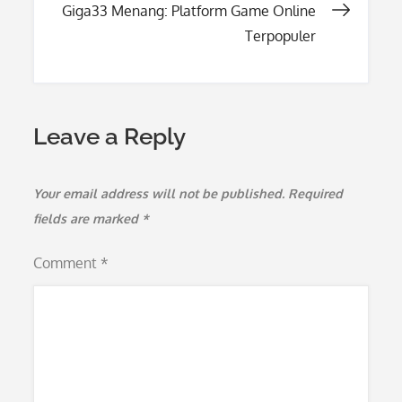
Giga33 Menang: Platform Game Online
Terpopuler
Leave a Reply
Your email address will not be published.
Required
fields are marked
*
Comment
*