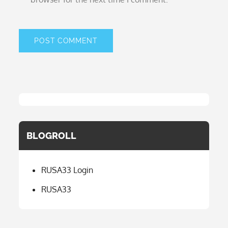
BLOGROLL
RUSA33 Login
RUSA33