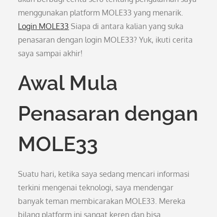
menggunakan platform MOLE33 yang menarik.
Login MOLE33
Siapa di antara kalian yang suka
penasaran dengan login MOLE33? Yuk, ikuti cerita
saya sampai akhir!
Awal Mula
Penasaran dengan
MOLE33
Suatu hari, ketika saya sedang mencari informasi
terkini mengenai teknologi, saya mendengar
banyak teman membicarakan MOLE33. Mereka
bilang platform ini sangat keren dan bisa