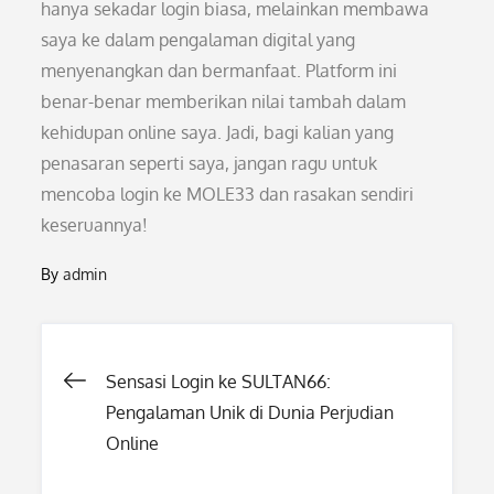
hanya sekadar login biasa, melainkan membawa
saya ke dalam pengalaman digital yang
menyenangkan dan bermanfaat. Platform ini
benar-benar memberikan nilai tambah dalam
kehidupan online saya. Jadi, bagi kalian yang
penasaran seperti saya, jangan ragu untuk
mencoba login ke MOLE33 dan rasakan sendiri
keseruannya!
By
admin
Post
Sensasi Login ke SULTAN66:
Pengalaman Unik di Dunia Perjudian
navigation
Online