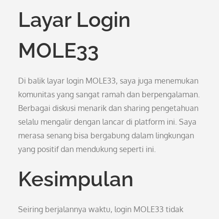
Layar Login
MOLE33
Di balik layar login MOLE33, saya juga menemukan
komunitas yang sangat ramah dan berpengalaman.
Berbagai diskusi menarik dan sharing pengetahuan
selalu mengalir dengan lancar di platform ini. Saya
merasa senang bisa bergabung dalam lingkungan
yang positif dan mendukung seperti ini.
Kesimpulan
Seiring berjalannya waktu, login MOLE33 tidak