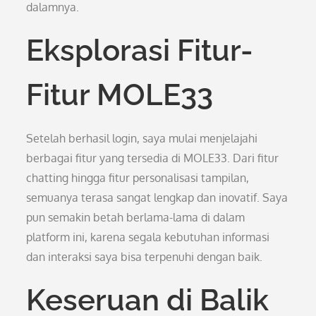
dalamnya.
Eksplorasi Fitur-
Fitur MOLE33
Setelah berhasil login, saya mulai menjelajahi
berbagai fitur yang tersedia di MOLE33. Dari fitur
chatting hingga fitur personalisasi tampilan,
semuanya terasa sangat lengkap dan inovatif. Saya
pun semakin betah berlama-lama di dalam
platform ini, karena segala kebutuhan informasi
dan interaksi saya bisa terpenuhi dengan baik.
Keseruan di Balik