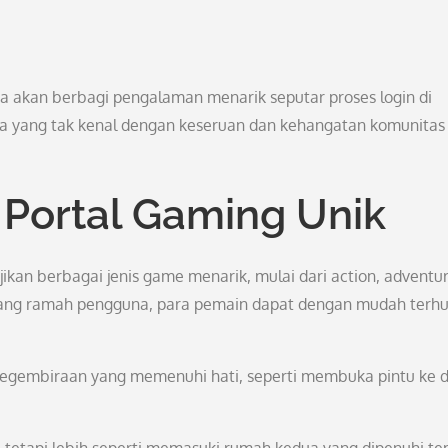
ya akan berbagi pengalaman menarik seputar proses login di
a yang tak kenal dengan keseruan dan kehangatan komunitas 
 Portal Gaming Unik
ikan berbagai jenis game menarik, mulai dari action, adventur
yang ramah pengguna, para pemain dapat dengan mudah terh
 kegembiraan yang memenuhi hati, seperti membuka pintu ke 