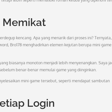
, tetapi lebih seperti memasuki rumah kedua yang dipenuhi t
g Memikat
erdegup kencang. Apa yang menarik dari proses ini? Ternyata,
word, Bro178 menghadirkan elemen kejutan berupa mini game
 yang biasanya monoton menjadi lebih menyenangkan. Saya ja
sebelum benar-benar memulai game yang diinginkan.
yelesaikan mini game tersebut, seperti mendapat sambutan
etiap Login