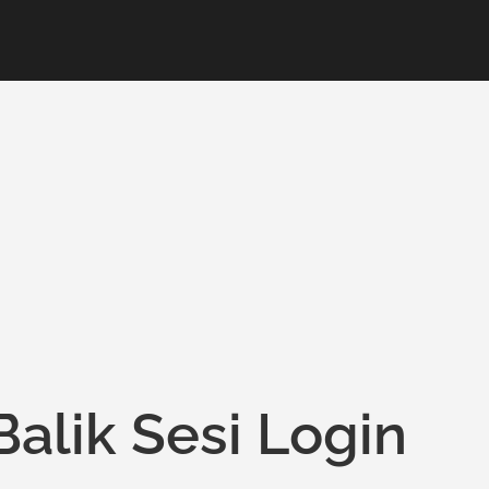
Balik Sesi Login