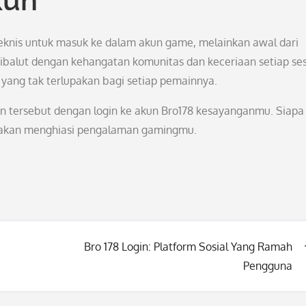
kun
 teknis untuk masuk ke dalam akun game, melainkan awal dari
ibalut dengan kehangatan komunitas dan keceriaan setiap ses
yang tak terlupakan bagi setiap pemainnya.
an tersebut dengan login ke akun Bro178 kesayanganmu. Siapa
ang akan menghiasi pengalaman gamingmu.
Bro 178 Login: Platform Sosial Yang Ramah
Pengguna