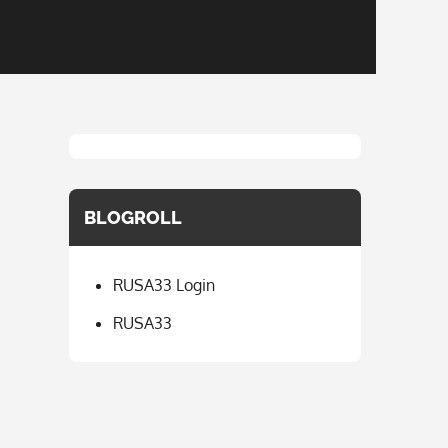
BLOGROLL
RUSA33 Login
RUSA33