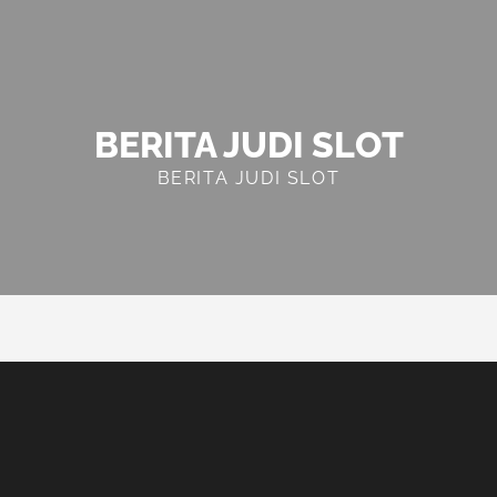
BERITA JUDI SLOT
BERITA JUDI SLOT