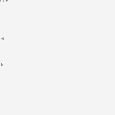
eman-
 di
di