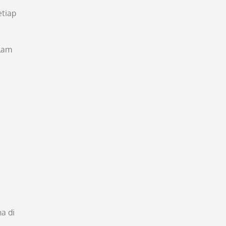
etiap
alam
a di