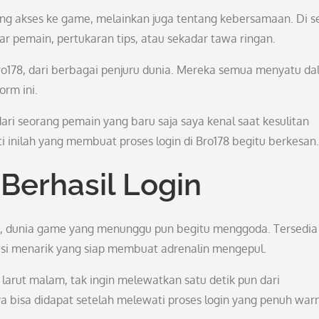
ng akses ke game, melainkan juga tentang kebersamaan. Di s
ar pemain, pertukaran tips, atau sekadar tawa ringan.
ro178, dari berbagai penjuru dunia. Mereka semua menyatu d
rm ini.
i seorang pemain yang baru saja saya kenal saat kesulitan
 inilah yang membuat proses login di Bro178 begitu berkesan.
Berhasil Login
178, dunia game yang menunggu pun begitu menggoda. Tersedia
isi menarik yang siap membuat adrenalin mengepul.
larut malam, tak ingin melewatkan satu detik pun dari
ya bisa didapat setelah melewati proses login yang penuh warn