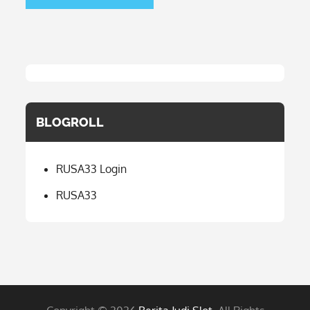
BLOGROLL
RUSA33 Login
RUSA33