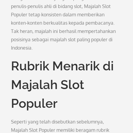
penulis-penulis ahli di bidang slot, Majalah Slot
Populer tetap konsisten dalam memberikan
konten-konten berkualitas kepada pembacanya.
Tak heran, majalah ini berhasil mempertahankan
posisinya sebagai majalah slot paling populer di
Indonesia.
Rubrik Menarik di
Majalah Slot
Populer
Seperti yang telah disebutkan sebelumnya,
Majalah Slot Populer memiliki beragam rubrik