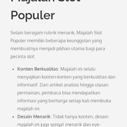
Populer
Selain beragam rubrik menarik, Majalah Slot
Populer memiliki beberapa keunggulan yang
membuatnya menjadi pilihan utama bagi para
pecinta slot:
Konten Berkualitas
: Majalah ini selalu
menyajikan konten-konten yang berkualitas dan
informatif. Dari artikel analisis hingga ulasan
permainan, pembaca bisa mendapatkan
informasi yang berharga setiap kali membuka
majalah ini.
Desain Menarik
: Tidak hanya konten, desain
majalah ini juga sangat menarik dan eye-