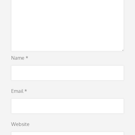
Name
*
Email
*
Website