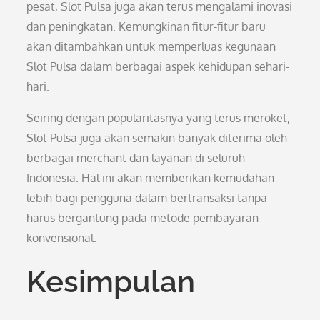
pesat, Slot Pulsa juga akan terus mengalami inovasi
dan peningkatan. Kemungkinan fitur-fitur baru
akan ditambahkan untuk memperluas kegunaan
Slot Pulsa dalam berbagai aspek kehidupan sehari-
hari.
Seiring dengan popularitasnya yang terus meroket,
Slot Pulsa juga akan semakin banyak diterima oleh
berbagai merchant dan layanan di seluruh
Indonesia. Hal ini akan memberikan kemudahan
lebih bagi pengguna dalam bertransaksi tanpa
harus bergantung pada metode pembayaran
konvensional.
Kesimpulan