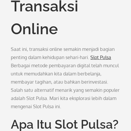
Transaksi
Online
Saat ini, transaksi online semakin menjadi bagian
penting dalam kehidupan sehari-hari.
Slot Pulsa
Berbagai metode pembayaran digital telah muncul
untuk memudahkan kita dalam berbelanja,
membayar tagihan, atau bahkan berinvestasi.
Salah satu alternatif menarik yang semakin populer
adalah Slot Pulsa. Mari kita eksplorasi lebih dalam
mengenai Slot Pulsa ini.
Apa Itu Slot Pulsa?