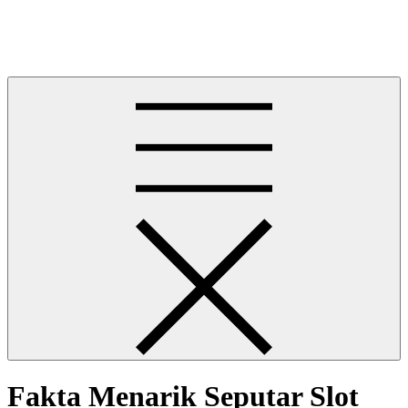
Skip
Berita Judi Slot
to
Berita Judi Slot
content
Fakta Menarik Seputar Slot