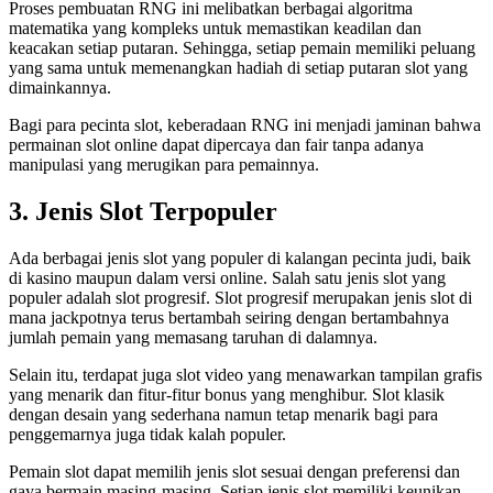
Proses pembuatan RNG ini melibatkan berbagai algoritma
matematika yang kompleks untuk memastikan keadilan dan
keacakan setiap putaran. Sehingga, setiap pemain memiliki peluang
yang sama untuk memenangkan hadiah di setiap putaran slot yang
dimainkannya.
Bagi para pecinta slot, keberadaan RNG ini menjadi jaminan bahwa
permainan slot online dapat dipercaya dan fair tanpa adanya
manipulasi yang merugikan para pemainnya.
3. Jenis Slot Terpopuler
Ada berbagai jenis slot yang populer di kalangan pecinta judi, baik
di kasino maupun dalam versi online. Salah satu jenis slot yang
populer adalah slot progresif. Slot progresif merupakan jenis slot di
mana jackpotnya terus bertambah seiring dengan bertambahnya
jumlah pemain yang memasang taruhan di dalamnya.
Selain itu, terdapat juga slot video yang menawarkan tampilan grafis
yang menarik dan fitur-fitur bonus yang menghibur. Slot klasik
dengan desain yang sederhana namun tetap menarik bagi para
penggemarnya juga tidak kalah populer.
Pemain slot dapat memilih jenis slot sesuai dengan preferensi dan
gaya bermain masing-masing. Setiap jenis slot memiliki keunikan