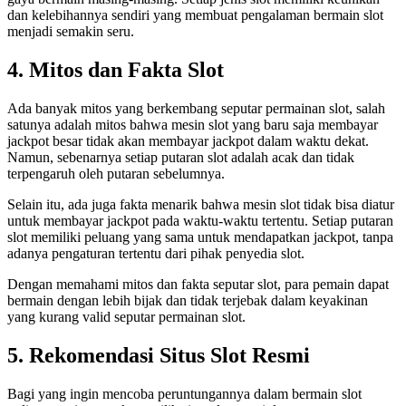
dan kelebihannya sendiri yang membuat pengalaman bermain slot
menjadi semakin seru.
4. Mitos dan Fakta Slot
Ada banyak mitos yang berkembang seputar permainan slot, salah
satunya adalah mitos bahwa mesin slot yang baru saja membayar
jackpot besar tidak akan membayar jackpot dalam waktu dekat.
Namun, sebenarnya setiap putaran slot adalah acak dan tidak
terpengaruh oleh putaran sebelumnya.
Selain itu, ada juga fakta menarik bahwa mesin slot tidak bisa diatur
untuk membayar jackpot pada waktu-waktu tertentu. Setiap putaran
slot memiliki peluang yang sama untuk mendapatkan jackpot, tanpa
adanya pengaturan tertentu dari pihak penyedia slot.
Dengan memahami mitos dan fakta seputar slot, para pemain dapat
bermain dengan lebih bijak dan tidak terjebak dalam keyakinan
yang kurang valid seputar permainan slot.
5. Rekomendasi Situs Slot Resmi
Bagi yang ingin mencoba peruntungannya dalam bermain slot