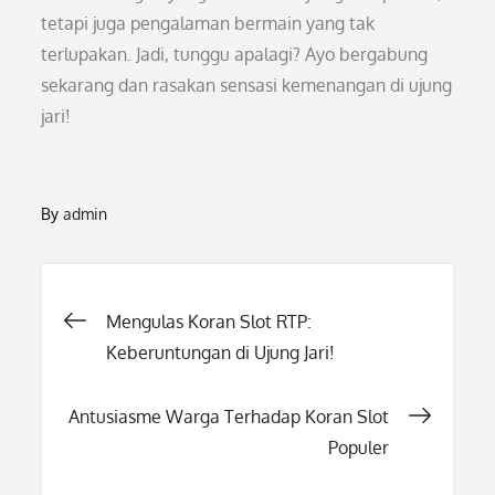
tetapi juga pengalaman bermain yang tak
terlupakan. Jadi, tunggu apalagi? Ayo bergabung
sekarang dan rasakan sensasi kemenangan di ujung
jari!
By
admin
Post
Mengulas Koran Slot RTP:
Keberuntungan di Ujung Jari!
navigation
Antusiasme Warga Terhadap Koran Slot
Populer