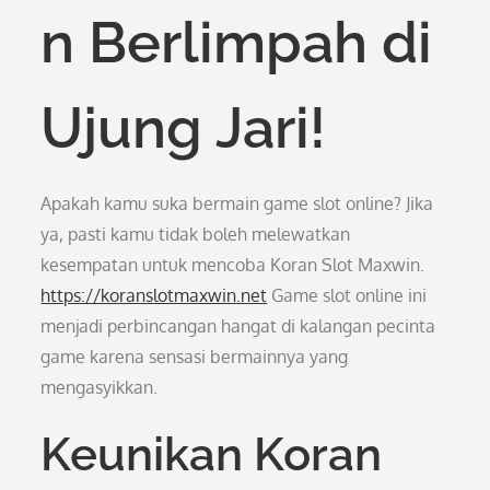
n Berlimpah di
Ujung Jari!
Apakah kamu suka bermain game slot online? Jika
ya, pasti kamu tidak boleh melewatkan
kesempatan untuk mencoba Koran Slot Maxwin.
https://koranslotmaxwin.net
Game slot online ini
menjadi perbincangan hangat di kalangan pecinta
game karena sensasi bermainnya yang
mengasyikkan.
Keunikan Koran