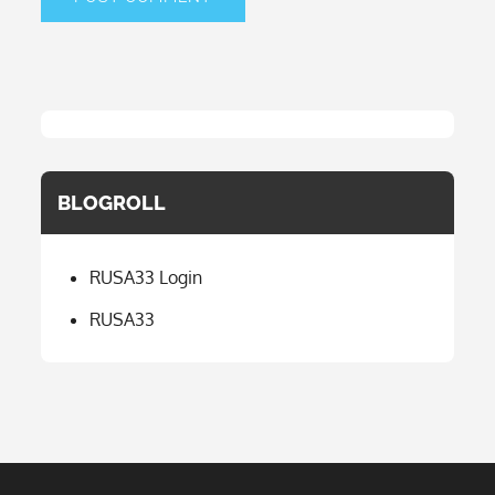
BLOGROLL
RUSA33 Login
RUSA33