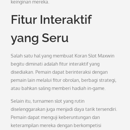
keinginan mereka.
Fitur Interaktif
yang Seru
Salah satu hal yang membuat Koran Slot Maxwin
begitu diminati adalah fitur interaktif yang
disediakan. Pemain dapat berinteraksi dengan
pemain lain melalui fitur obrolan, berbagi strategi,
atau bahkan saling memberi hadiah in-game.
Selain itu, turnamen slot yang rutin
diselenggarakan juga menjadi daya tarik tersendiri.
Pemain dapat menguji keberuntungan dan
keterampilan mereka dengan berkompetisi