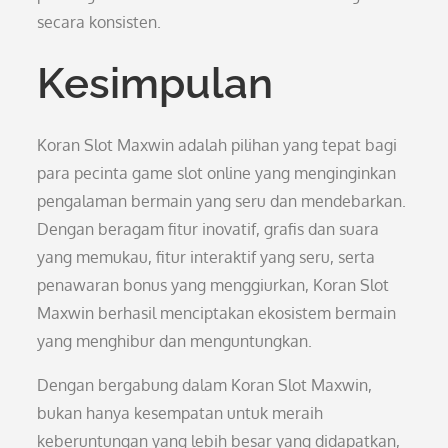
secara konsisten.
Kesimpulan
Koran Slot Maxwin adalah pilihan yang tepat bagi
para pecinta game slot online yang menginginkan
pengalaman bermain yang seru dan mendebarkan.
Dengan beragam fitur inovatif, grafis dan suara
yang memukau, fitur interaktif yang seru, serta
penawaran bonus yang menggiurkan, Koran Slot
Maxwin berhasil menciptakan ekosistem bermain
yang menghibur dan menguntungkan.
Dengan bergabung dalam Koran Slot Maxwin,
bukan hanya kesempatan untuk meraih
keberuntungan yang lebih besar yang didapatkan,