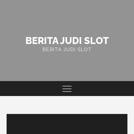
Skip
to
content
BERITA JUDI SLOT
BERITA JUDI SLOT