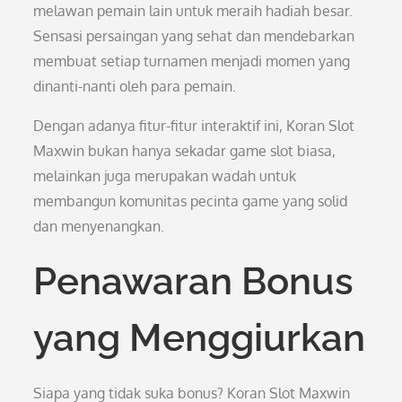
melawan pemain lain untuk meraih hadiah besar.
Sensasi persaingan yang sehat dan mendebarkan
membuat setiap turnamen menjadi momen yang
dinanti-nanti oleh para pemain.
Dengan adanya fitur-fitur interaktif ini, Koran Slot
Maxwin bukan hanya sekadar game slot biasa,
melainkan juga merupakan wadah untuk
membangun komunitas pecinta game yang solid
dan menyenangkan.
Penawaran Bonus
yang Menggiurkan
Siapa yang tidak suka bonus? Koran Slot Maxwin