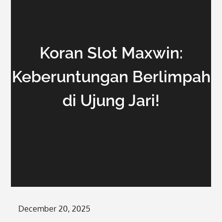
Koran Slot Maxwin:
Keberuntungan Berlimpah
di Ujung Jari!
Posted
December 20, 2025