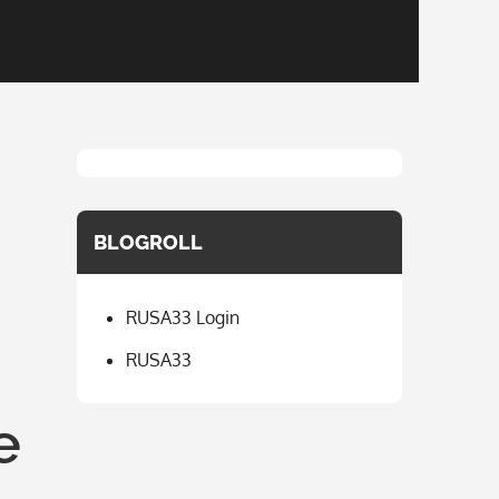
BLOGROLL
RUSA33 Login
RUSA33
e