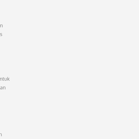
an
s
untuk
han
n