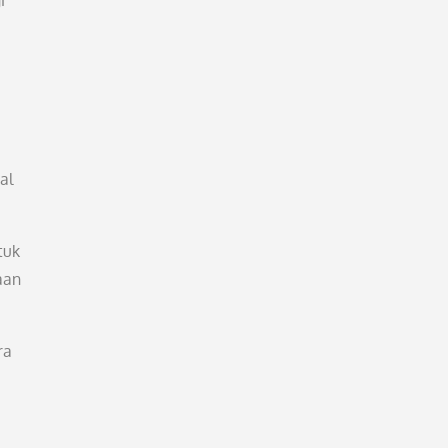
i
al
tuk
aan
ra