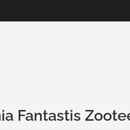
a Fantastis Zoote