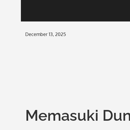
Posted
December 13, 2025
on
Memasuki Duni