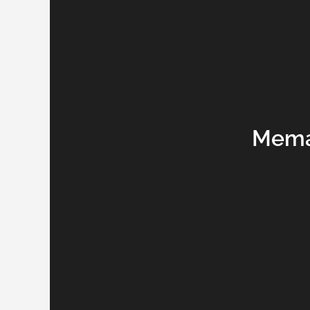
Memas