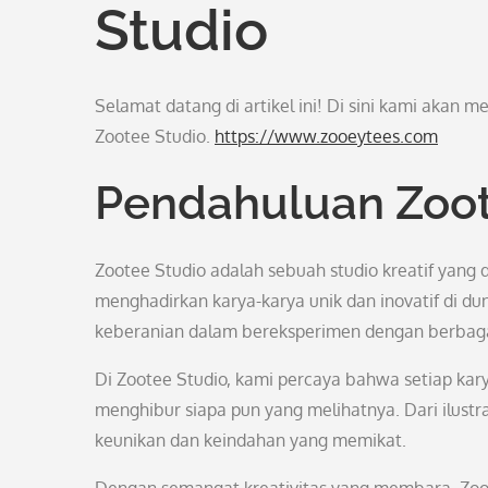
Studio
Selamat datang di artikel ini! Di sini kami akan
Zootee Studio.
https://www.zooeytees.com
Pendahuluan Zoot
Zootee Studio adalah sebuah studio kreatif yang 
menghadirkan karya-karya unik dan inovatif di dun
keberanian dalam bereksperimen dengan berbaga
Di Zootee Studio, kami percaya bahwa setiap karya
menghibur siapa pun yang melihatnya. Dari ilustra
keunikan dan keindahan yang memikat.