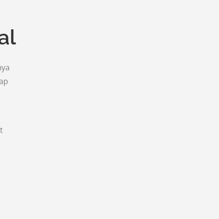
al
nya
tap
t