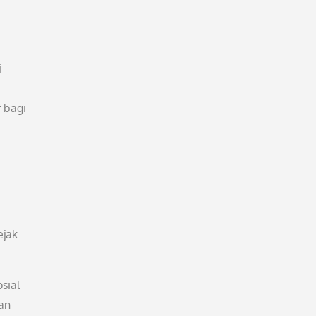
i
 bagi
ejak
sial
an