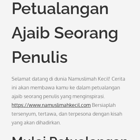
Petualangan
Ajaib Seorang
Penulis
Selamat datang di dunia Namuslimah Kecil! Cerita
ini akan membawa kamu ke dalam petualangan
ajaib seorang penulis yang menginspirasi.
https://www.namuslimahkecil.com
Bersiaplah
tersenyum, tertawa, dan terpesona dengan kisah
yang akan dihadirkan.