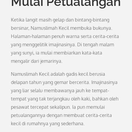
Mulai Petualangan
Ketika langit masih gelap dan bintang-bintang
bersinar, Namuslimah Kecil membuka bukunya.
Halaman-halaman penuh warna serta cerita-cerita
yang menggelitik imajinasinya. Di tengah malam
yang sunyi, ia mulai membiarkan kata-kata
mengalir dari jemarinya.
Namuslimah Kecil adalah gadis kecil berusia
delapan tahun yang gemar bercerita. Imajinasinya
yang liar selalu membawanya jauh ke tempat-
tempat yang tak terjangkau oleh kaki, bahkan oleh
pesawat tercepat sekalipun. Ia pun memulai
petualangannya dengan membuat cerita-cerita
kecil di rumahnya yang sederhana.