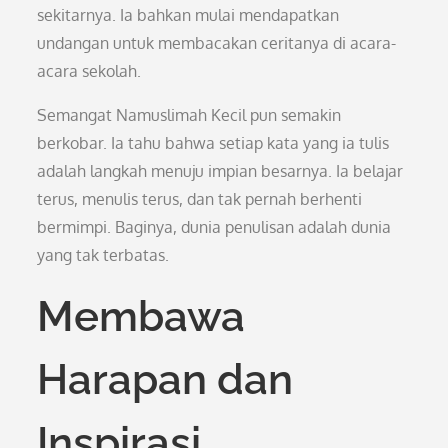
sekitarnya. Ia bahkan mulai mendapatkan
undangan untuk membacakan ceritanya di acara-
acara sekolah.
Semangat Namuslimah Kecil pun semakin
berkobar. Ia tahu bahwa setiap kata yang ia tulis
adalah langkah menuju impian besarnya. Ia belajar
terus, menulis terus, dan tak pernah berhenti
bermimpi. Baginya, dunia penulisan adalah dunia
yang tak terbatas.
Membawa
Harapan dan
Inspirasi