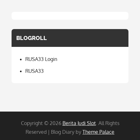
BLOGROLL
RUSA33 Login
RUSA33
Copyright © 2026
Berita Judi Slot
. All Rights
Reserved | Blog Diary by
Theme Palace