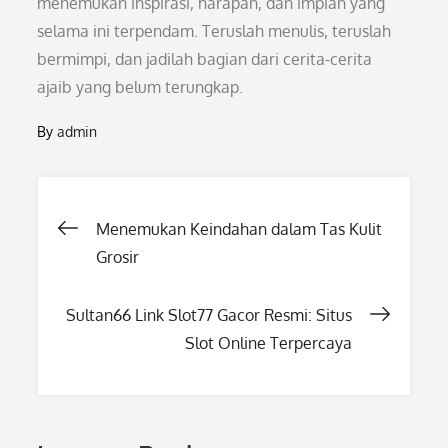
menemukan inspirasi, harapan, dan impian yang
selama ini terpendam. Teruslah menulis, teruslah
bermimpi, dan jadilah bagian dari cerita-cerita
ajaib yang belum terungkap.
By
admin
Post
Menemukan Keindahan dalam Tas Kulit
Grosir
navigation
Sultan66 Link Slot77 Gacor Resmi: Situs
Slot Online Terpercaya