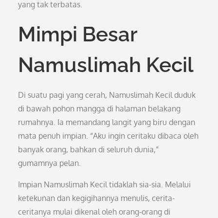
yang tak terbatas.
Mimpi Besar
Namuslimah Kecil
Di suatu pagi yang cerah, Namuslimah Kecil duduk
di bawah pohon mangga di halaman belakang
rumahnya. Ia memandang langit yang biru dengan
mata penuh impian. “Aku ingin ceritaku dibaca oleh
banyak orang, bahkan di seluruh dunia,”
gumamnya pelan.
Impian Namuslimah Kecil tidaklah sia-sia. Melalui
ketekunan dan kegigihannya menulis, cerita-
ceritanya mulai dikenal oleh orang-orang di