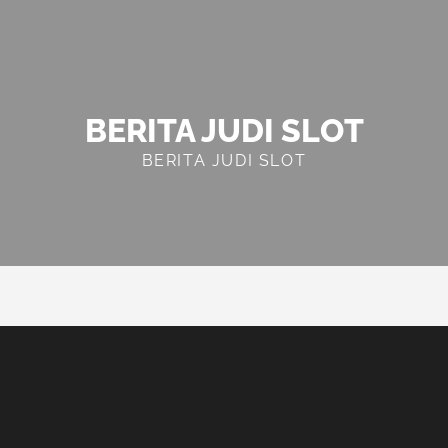
BERITA JUDI SLOT
BERITA JUDI SLOT