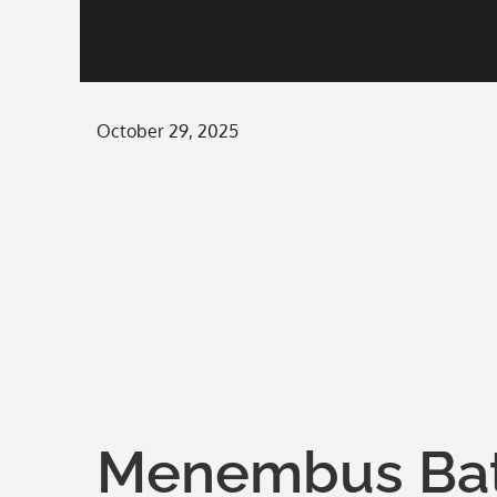
Posted
October 29, 2025
on
Menembus Bata