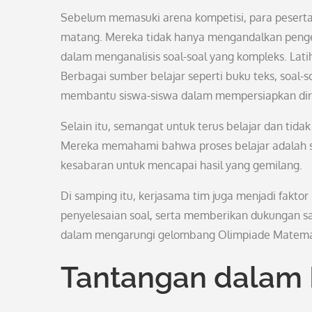
Sebelum memasuki arena kompetisi, para pesert
matang. Mereka tidak hanya mengandalkan peng
dalam menganalisis soal-soal yang kompleks. Lati
Berbagai sumber belajar seperti buku teks, soal-s
membantu siswa-siswa dalam mempersiapkan diri
Selain itu, semangat untuk terus belajar dan ti
Mereka memahami bahwa proses belajar adalah 
kesabaran untuk mencapai hasil yang gemilang.
Di samping itu, kerjasama tim juga menjadi faktor
penyelesaian soal, serta memberikan dukungan sa
dalam mengarungi gelombang Olimpiade Matemat
Tantangan dalam 