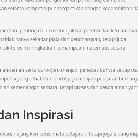
kan selama kompetisi pun tergantikan dengan kegembiraan d
 momentum penting dalam menunjukkan potensi dan kemampua
h tidak hanya sekadar piala dan penghargaan, tetapi juga
ntuk terus meningkatkan kemampuan matematis secara
man-teman serta guru-guru menjadi penegas bahwa setiap us
mpetisi yang sehat dan sportif juga menjadi pelajaran berharg
anlah kemenangan semata, tetapi proses dan pengalaman yan
an Inspirasi
adar ajang kompetisi mata pelajaran, tetapi juga ladang insp