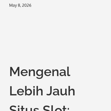
Posted
May 8, 2026
on
Mengenal
Lebih Jauh
Situs Slot: