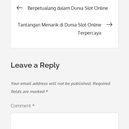
Post
Berpetualang dalam Dunia Slot Online
navigation
Tantangan Menarik di Dunia Slot Online
Terpercaya
Leave a Reply
Your email address will not be published.
Required
fields are marked
*
Comment
*