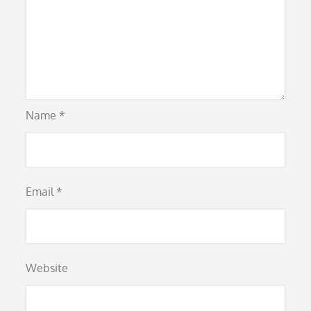
Name
*
Email
*
Website