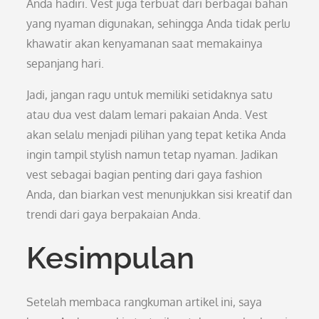
Anda hadiri. Vest juga terbuat dari berbagai bahan
yang nyaman digunakan, sehingga Anda tidak perlu
khawatir akan kenyamanan saat memakainya
sepanjang hari.
Jadi, jangan ragu untuk memiliki setidaknya satu
atau dua vest dalam lemari pakaian Anda. Vest
akan selalu menjadi pilihan yang tepat ketika Anda
ingin tampil stylish namun tetap nyaman. Jadikan
vest sebagai bagian penting dari gaya fashion
Anda, dan biarkan vest menunjukkan sisi kreatif dan
trendi dari gaya berpakaian Anda.
Kesimpulan
Setelah membaca rangkuman artikel ini, saya