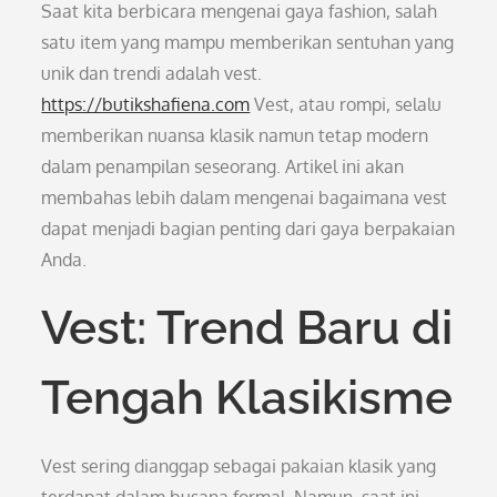
Saat kita berbicara mengenai gaya fashion, salah
satu item yang mampu memberikan sentuhan yang
unik dan trendi adalah vest.
https://butikshafiena.com
Vest, atau rompi, selalu
memberikan nuansa klasik namun tetap modern
dalam penampilan seseorang. Artikel ini akan
membahas lebih dalam mengenai bagaimana vest
dapat menjadi bagian penting dari gaya berpakaian
Anda.
Vest: Trend Baru di
Tengah Klasikisme
Vest sering dianggap sebagai pakaian klasik yang