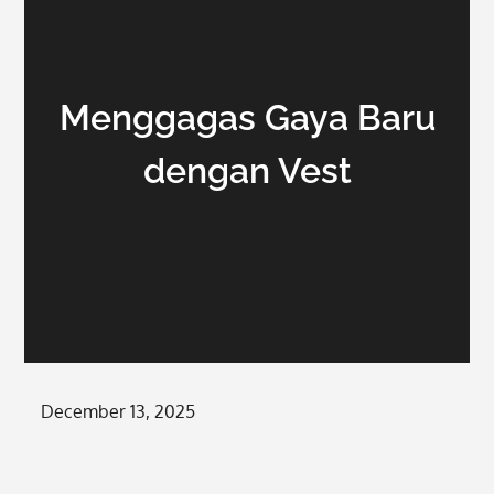
Menggagas Gaya Baru
dengan Vest
Posted
December 13, 2025
on