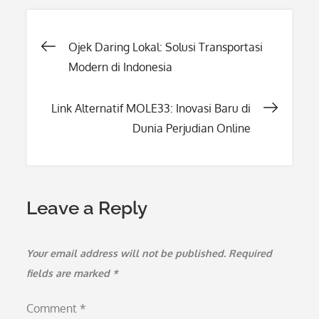
Post
Ojek Daring Lokal: Solusi Transportasi
Modern di Indonesia
navigation
Link Alternatif MOLE33: Inovasi Baru di
Dunia Perjudian Online
Leave a Reply
Your email address will not be published.
Required
fields are marked
*
Comment
*