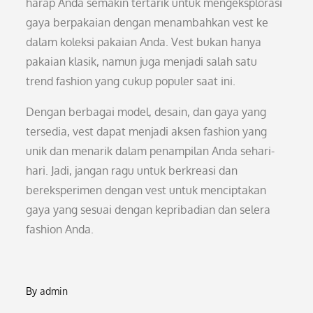
harap Anda semakin tertarik untuk mengeksplorasi
gaya berpakaian dengan menambahkan vest ke
dalam koleksi pakaian Anda. Vest bukan hanya
pakaian klasik, namun juga menjadi salah satu
trend fashion yang cukup populer saat ini.
Dengan berbagai model, desain, dan gaya yang
tersedia, vest dapat menjadi aksen fashion yang
unik dan menarik dalam penampilan Anda sehari-
hari. Jadi, jangan ragu untuk berkreasi dan
bereksperimen dengan vest untuk menciptakan
gaya yang sesuai dengan kepribadian dan selera
fashion Anda.
By
admin