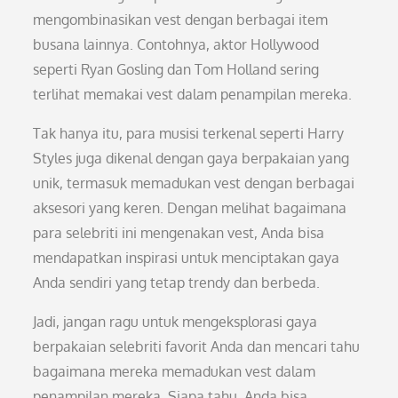
mengombinasikan vest dengan berbagai item
busana lainnya. Contohnya, aktor Hollywood
seperti Ryan Gosling dan Tom Holland sering
terlihat memakai vest dalam penampilan mereka.
Tak hanya itu, para musisi terkenal seperti Harry
Styles juga dikenal dengan gaya berpakaian yang
unik, termasuk memadukan vest dengan berbagai
aksesori yang keren. Dengan melihat bagaimana
para selebriti ini mengenakan vest, Anda bisa
mendapatkan inspirasi untuk menciptakan gaya
Anda sendiri yang tetap trendy dan berbeda.
Jadi, jangan ragu untuk mengeksplorasi gaya
berpakaian selebriti favorit Anda dan mencari tahu
bagaimana mereka memadukan vest dalam
penampilan mereka. Siapa tahu, Anda bisa