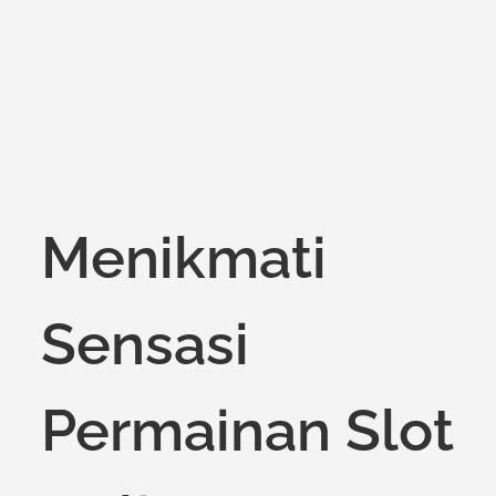
Menikmati
Sensasi
Permainan Slot