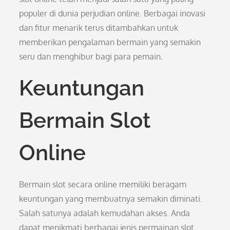
populer di dunia perjudian online. Berbagai inovasi
dan fitur menarik terus ditambahkan untuk
memberikan pengalaman bermain yang semakin
seru dan menghibur bagi para pemain.
Keuntungan
Bermain Slot
Online
Bermain slot secara online memiliki beragam
keuntungan yang membuatnya semakin diminati.
Salah satunya adalah kemudahan akses. Anda
dapat menikmati berbagai jenis permainan slot