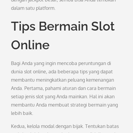
dalam satu platform.
Tips Bermain Slot
Online
Bagi Anda yang ingin mencoba peruntungan di
dunia slot online, ada beberapa tips yang dapat
membantu meningkatkan peluang kemenangan
Anda. Pertama, pahami aturan dan cara bermain
setiap jenis slot yang Anda mainkan. Hal ini akan
membantu Anda membuat strategi bermain yang
lebih baik.
Kedua, kelola modal dengan bijak. Tentukan batas