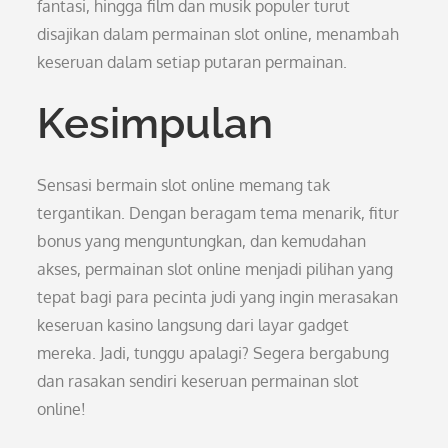
fantasi, hingga film dan musik populer turut
disajikan dalam permainan slot online, menambah
keseruan dalam setiap putaran permainan.
Kesimpulan
Sensasi bermain slot online memang tak
tergantikan. Dengan beragam tema menarik, fitur
bonus yang menguntungkan, dan kemudahan
akses, permainan slot online menjadi pilihan yang
tepat bagi para pecinta judi yang ingin merasakan
keseruan kasino langsung dari layar gadget
mereka. Jadi, tunggu apalagi? Segera bergabung
dan rasakan sendiri keseruan permainan slot
online!