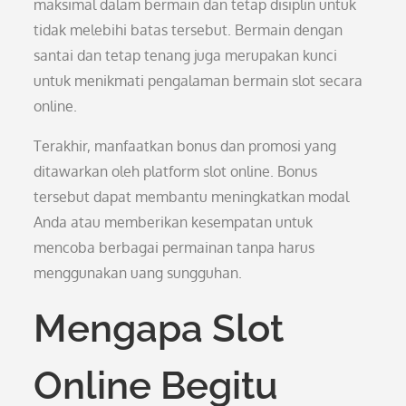
maksimal dalam bermain dan tetap disiplin untuk
tidak melebihi batas tersebut. Bermain dengan
santai dan tetap tenang juga merupakan kunci
untuk menikmati pengalaman bermain slot secara
online.
Terakhir, manfaatkan bonus dan promosi yang
ditawarkan oleh platform slot online. Bonus
tersebut dapat membantu meningkatkan modal
Anda atau memberikan kesempatan untuk
mencoba berbagai permainan tanpa harus
menggunakan uang sungguhan.
Mengapa Slot
Online Begitu