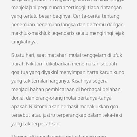
menjelajahi pegunungan tertinggi, tiada rintangan
yang terlalu besar baginya. Cerita-cerita tentang
penemuan-penemuan langka dan bertemu dengan
makhluk-makhluk legendaris selalu mengiringi jejak
langkahnya.
Suatu hari, saat matahari mulai tenggelam di ufuk
barat, Nikitomi dikabarkan menemukan sebuah
goa tua yang diyakini menyimpan harta karun kuno
yang tak ternilai harganya. Kisahnya segera
menjadi bahan pembicaraan di berbagai belahan
dunia, dan orang-orang mulai bertanya-tanya
apakah Nikitomi akan berhasil menaklukkan goa
tersebut atau justru terperangkap dalam teka-teki
yang tak terpecahkan.