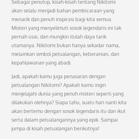
Sebagai penutup, kisah-kisah tentang Nikitomi
akan selalu menjadi bahan pembicaraan yang
menarik dan penuh inspirasi bagi kita semua.
Misteri yang menyelimuti sosok legendaris ini tak
pernah usai, dan mungkin itulah daya tarik
utamanya. Nikitomi bukan hanya sekadar nama,
melainkan simbol petualangan, keberanian, dan
kepahlawanan yang abadi.
Jadi, apakah kamu juga penasaran dengan
petualangan Nikitomi? Apakah kamu ingin
menjelajahi dunia yang penuh misteri seperti yang
dilakukan olehnya? Siapa tahu, suatu hari nanti kita
akan bertemu dengan sosok legendaris itu dan ikut
serta dalam petualangannya yang epik. Sampai
jumpa di kisah petualangan berikutnya!