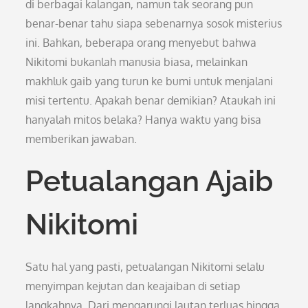
di berbagai kalangan, namun tak seorang pun
benar-benar tahu siapa sebenarnya sosok misterius
ini. Bahkan, beberapa orang menyebut bahwa
Nikitomi bukanlah manusia biasa, melainkan
makhluk gaib yang turun ke bumi untuk menjalani
misi tertentu. Apakah benar demikian? Ataukah ini
hanyalah mitos belaka? Hanya waktu yang bisa
memberikan jawaban.
Petualangan Ajaib
Nikitomi
Satu hal yang pasti, petualangan Nikitomi selalu
menyimpan kejutan dan keajaiban di setiap
langkahnya. Dari mengarungi lautan terluas hingga