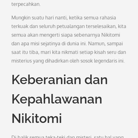
terpecahkan.
Mungkin suatu hari nanti, ketika semua rahasia
terkuak dan seluruh petualangan terselesaikan, kita
semua akan mengerti siapa sebenarnya Nikitomi
dan apa misi sejatinya di dunia ini. Namun, sampai
saat itu tiba, mari kita nikmati setiap kisah seru dan
misterius yang dihadirkan oleh sosok legendaris ini.
Keberanian dan
Kepahlawanan
Nikitomi
Di balik semua teka-teki dan misteri, satu hal yang