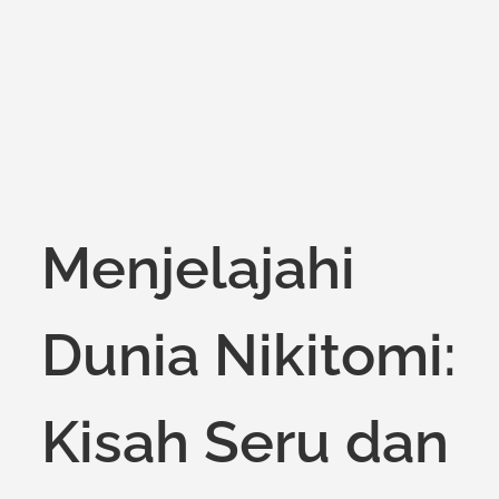
on
Menjelajahi
Dunia Nikitomi:
Kisah Seru dan