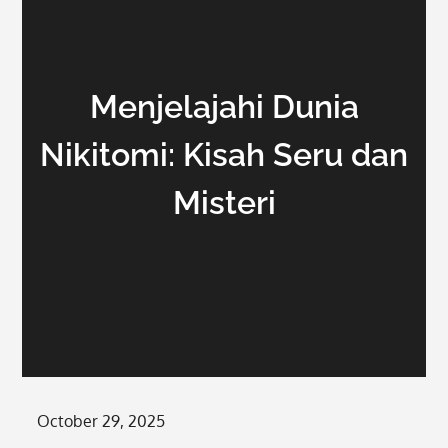
Menjelajahi Dunia
Nikitomi: Kisah Seru dan
Misteri
Posted
October 29, 2025