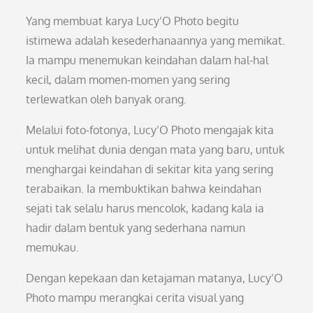
Yang membuat karya Lucy’O Photo begitu
istimewa adalah kesederhanaannya yang memikat.
Ia mampu menemukan keindahan dalam hal-hal
kecil, dalam momen-momen yang sering
terlewatkan oleh banyak orang.
Melalui foto-fotonya, Lucy’O Photo mengajak kita
untuk melihat dunia dengan mata yang baru, untuk
menghargai keindahan di sekitar kita yang sering
terabaikan. Ia membuktikan bahwa keindahan
sejati tak selalu harus mencolok, kadang kala ia
hadir dalam bentuk yang sederhana namun
memukau.
Dengan kepekaan dan ketajaman matanya, Lucy’O
Photo mampu merangkai cerita visual yang