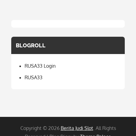
BLOGROLL
RUSA33 Login
RUSA33
Copyright © 2026
Berita Judi Slot
. All Rights