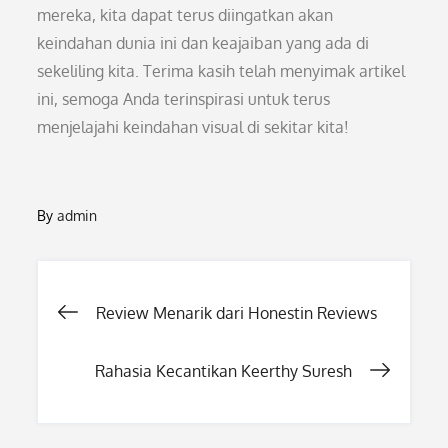
mereka, kita dapat terus diingatkan akan
keindahan dunia ini dan keajaiban yang ada di
sekeliling kita. Terima kasih telah menyimak artikel
ini, semoga Anda terinspirasi untuk terus
menjelajahi keindahan visual di sekitar kita!
By
admin
Post
Review Menarik dari Honestin Reviews
navigation
Rahasia Kecantikan Keerthy Suresh