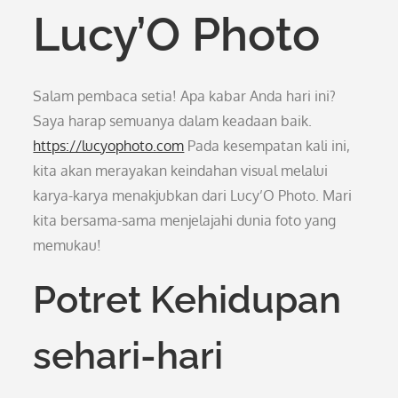
Lucy’O Photo
Salam pembaca setia! Apa kabar Anda hari ini?
Saya harap semuanya dalam keadaan baik.
https://lucyophoto.com
Pada kesempatan kali ini,
kita akan merayakan keindahan visual melalui
karya-karya menakjubkan dari Lucy’O Photo. Mari
kita bersama-sama menjelajahi dunia foto yang
memukau!
Potret Kehidupan
sehari-hari