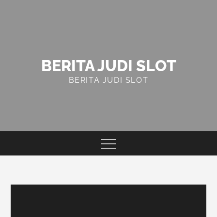
Skip
to
content
BERITA JUDI SLOT
BERITA JUDI SLOT