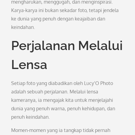
mengharukan, menggugah, dan menginspirasi.
Karya-karya ini bukan sekadar foto, tetapi jendela
ke dunia yang penuh dengan keajaiban dan
keindahan.
Perjalanan Melalui
Lensa
Setiap foto yang diabadikan oleh Lucy’O Photo
adalah sebuah perjalanan. Melalui lensa
kameranya, ia mengajak kita untuk menjelajahi
dunia yang penuh warna, penuh kehidupan, dan
penuh keindahan.
Momen-momen yang ia tangkap tidak pernah