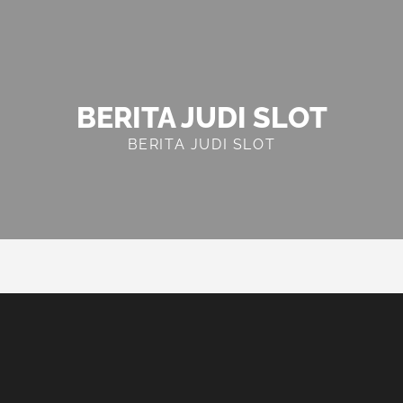
BERITA JUDI SLOT
BERITA JUDI SLOT