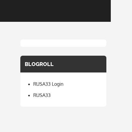
BLOGROLL
RUSA33 Login
RUSA33