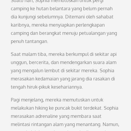
Suatu hari, Sophia memutuskan untuk pergi
camping ke hutan belantara yang belum pernah
dia kunjungi sebelumnya. Ditemani oleh sahabat
karibnya, mereka menyiapkan perlengkapan
camping dan berangkat menuju petualangan yang
penuh tantangan.
Saat malam tiba, mereka berkumpul di sekitar api
unggun, bercerita, dan mendengarkan suara alam
yang mengalun lembut di sekitar mereka. Sophia
merasakan kedamaian yang jarang dia rasakan di
tengah hiruk-pikuk kesehariannya.
Pagi menjelang, mereka memutuskan untuk
melakukan hiking ke puncak bukit terdekat. Sophia
merasakan adrenaline yang membara saat
melintasi rintangan alam yang menantang. Namun,