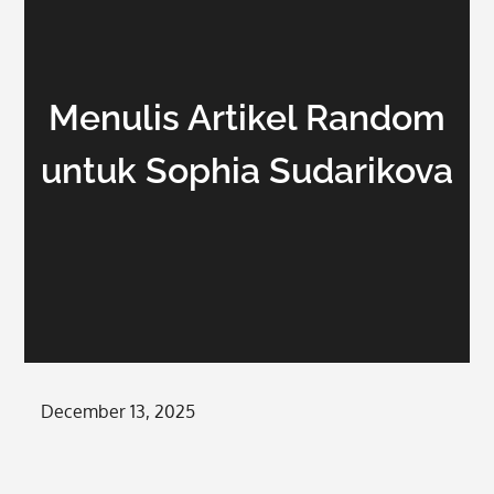
Menulis Artikel Random
untuk Sophia Sudarikova
Posted
December 13, 2025
on