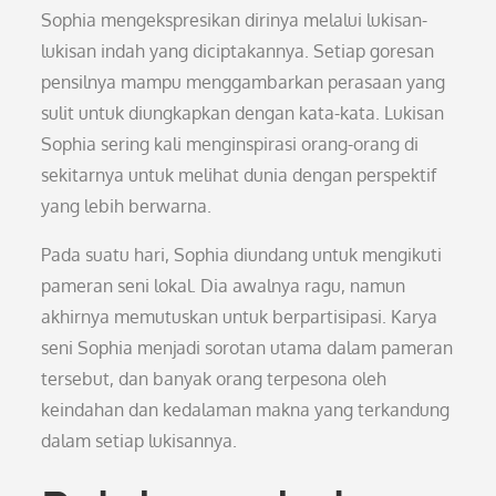
Sophia mengekspresikan dirinya melalui lukisan-
lukisan indah yang diciptakannya. Setiap goresan
pensilnya mampu menggambarkan perasaan yang
sulit untuk diungkapkan dengan kata-kata. Lukisan
Sophia sering kali menginspirasi orang-orang di
sekitarnya untuk melihat dunia dengan perspektif
yang lebih berwarna.
Pada suatu hari, Sophia diundang untuk mengikuti
pameran seni lokal. Dia awalnya ragu, namun
akhirnya memutuskan untuk berpartisipasi. Karya
seni Sophia menjadi sorotan utama dalam pameran
tersebut, dan banyak orang terpesona oleh
keindahan dan kedalaman makna yang terkandung
dalam setiap lukisannya.