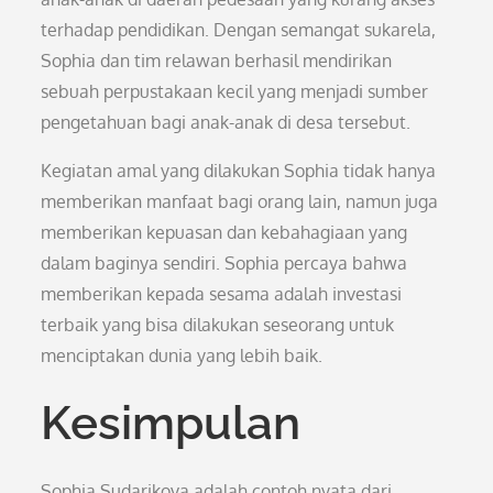
terhadap pendidikan. Dengan semangat sukarela,
Sophia dan tim relawan berhasil mendirikan
sebuah perpustakaan kecil yang menjadi sumber
pengetahuan bagi anak-anak di desa tersebut.
Kegiatan amal yang dilakukan Sophia tidak hanya
memberikan manfaat bagi orang lain, namun juga
memberikan kepuasan dan kebahagiaan yang
dalam baginya sendiri. Sophia percaya bahwa
memberikan kepada sesama adalah investasi
terbaik yang bisa dilakukan seseorang untuk
menciptakan dunia yang lebih baik.
Kesimpulan
Sophia Sudarikova adalah contoh nyata dari