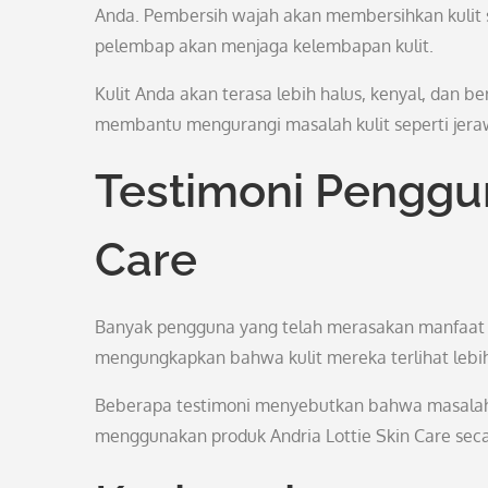
Anda. Pembersih wajah akan membersihkan kulit 
pelembap akan menjaga kelembapan kulit.
Kulit Anda akan terasa lebih halus, kenyal, dan b
membantu mengurangi masalah kulit seperti jerawa
Testimoni Penggun
Care
Banyak pengguna yang telah merasakan manfaat l
mengungkapkan bahwa kulit mereka terlihat lebih
Beberapa testimoni menyebutkan bahwa masalah k
menggunakan produk Andria Lottie Skin Care seca