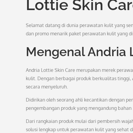
Lottie Skin Ca
Selamat datang di dunia perawatan kulit yang sem
dan promo menarik paket perawatan kulit yang d
Mengenal Andria L
Andria Lottie Skin Care merupakan merek perawata
kulit. Dengan berbagai produk berkualitas tinggi
secara menyeluruh.
Didirikan oleh seorang ahli kecantikan dengan pe
pengembangan produk yang mengandung bahan a
Dari rangkaian produk mulai dari pembersih waja
solusi lengkap untuk perawatan kulit yang sehat d