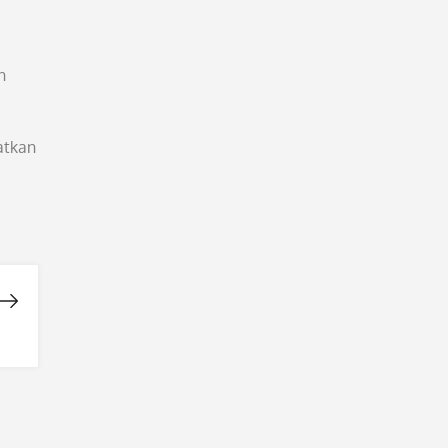
n
atkan