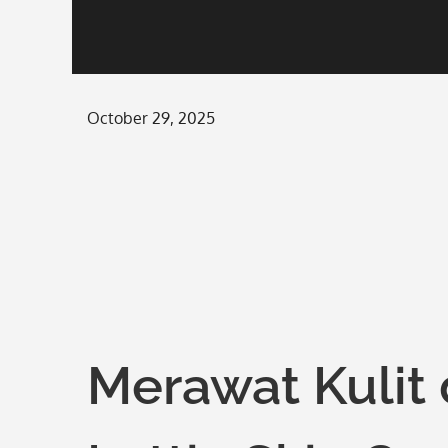
Posted
October 29, 2025
on
Merawat Kulit