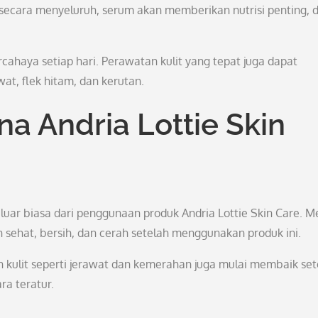
secara menyeluruh, serum akan memberikan nutrisi penting, 
ercahaya setiap hari. Perawatan kulit yang tepat juga dapat
t, flek hitam, dan kerutan.
a Andria Lottie Skin
uar biasa dari penggunaan produk Andria Lottie Skin Care. M
 sehat, bersih, dan cerah setelah menggunakan produk ini.
ulit seperti jerawat dan kemerahan juga mulai membaik set
ra teratur.