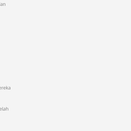
dan
ereka
elah