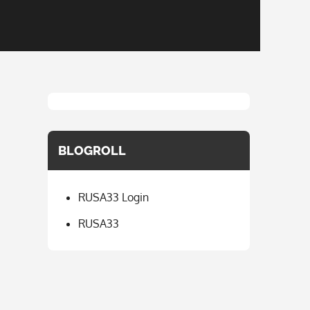
BLOGROLL
RUSA33 Login
RUSA33