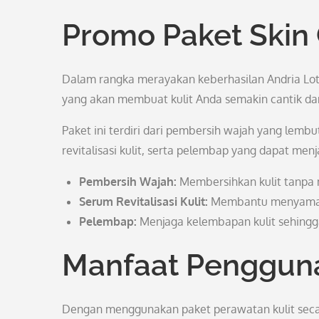
Promo Paket Skin
Dalam rangka merayakan keberhasilan Andria Lotti
yang akan membuat kulit Anda semakin cantik da
Paket ini terdiri dari pembersih wajah yang lem
revitalisasi kulit, serta pelembap yang dapat men
Pembersih Wajah:
Membersihkan kulit tanpa
Serum Revitalisasi Kulit:
Membantu menyamarka
Pelembap:
Menjaga kelembapan kulit sehingga
Manfaat Pengguna
Dengan menggunakan paket perawatan kulit secara