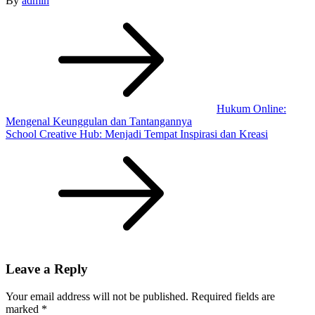
By
admin
Post
navigation
Hukum Online:
Mengenal Keunggulan dan Tantangannya
School Creative Hub: Menjadi Tempat Inspirasi dan Kreasi
Leave a Reply
Your email address will not be published.
Required fields are
marked
*